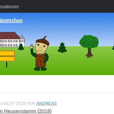
nstaltungen
tämmchen
 AUGUST 2018
VON
ANDREAS
n in Heusenstamm (2018)