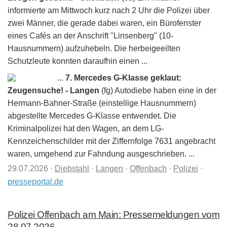
informierte am Mittwoch kurz nach 2 Uhr die Polizei über
zwei Männer, die gerade dabei waren, ein Bürofenster
eines Cafés an der Anschrift "Linsenberg" (10-
Hausnummern) aufzuhebeln. Die herbeigeeilten
Schutzleute konnten daraufhin einen ...
...
7. Mercedes G-Klasse geklaut:
Zeugensuche! - Langen
(fg) Autodiebe haben eine in der
Hermann-Bahner-Straße (einstellige Hausnummern)
abgestellte Mercedes G-Klasse entwendet. Die
Kriminalpolizei hat den Wagen, an dem LG-
Kennzeichenschilder mit der Ziffernfolge 7631 angebracht
waren, umgehend zur Fahndung ausgeschrieben. ...
29.07.2026
·
Diebstahl
·
Langen
·
Offenbach
·
Polizei
·
presseportal.de
Polizei Offenbach am Main: Pressemeldungen vom
28.07.2026