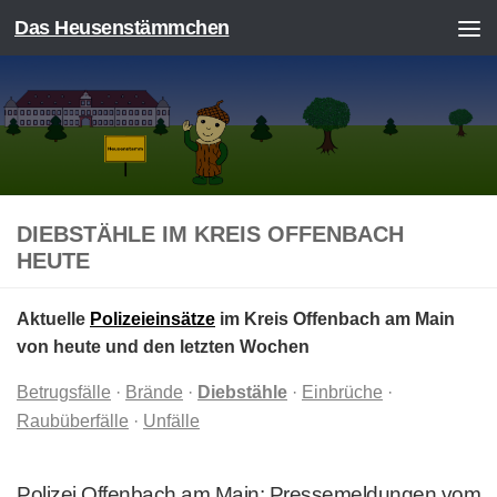
Das Heusenstämmchen
Zum Inhalt springen
DIEBSTÄHLE IM KREIS OFFENBACH
HEUTE
Aktuelle
Polizeieinsätze
im Kreis Offenbach am Main
von heute und den letzten Wochen
Betrugsfälle
·
Brände
·
Diebstähle
·
Einbrüche
·
Raubüberfälle
·
Unfälle
Polizei Offenbach am Main: Pressemeldungen vom