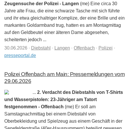
Zeugensuche der Polizei - Langen
(me) Eine circa 30
Jahre alte Frau, die eine schwarze Tasche mit sich führte
und ihr etwa gleichaltriger Komplize, der eine Brille und ein
markantes Goldarmband trug, hatten es am Montagmittag
auf den Geldbeutel einer älteren Dame abgesehen,
scheiterten jedoch ...
30.06.2026
·
Diebstahl
·
Langen
·
Offenbach
·
Polizei
·
presseportal.de
Polizei Offenbach am Main: Pressemeldungen vom
29.06.2026
...
2. Verdacht des Diebstahls von T-Shirts
und Wasserpistolen: 23-Jähriger am Tatort
festgenommen - Offenbach
(me) Er soll am
Samstagnachmittag bei einem Diebstahl von
Oberbekleidung und Spielzeug aus einem Geschäft in der
Senefelderstraße (40er-Hausnummern) beteiligt gewesen