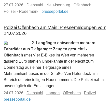
27.07.2026
·
Diebstahl
·
Neu-Isenburg
·
Offenbach
·
Polizei
·
Rödermark
·
presseportal.de
Polizei Offenbach am Main: Pressemeldungen vom
24.07.2026
...
2. Langfinger entwendete mehrere
Fahrräder aus Tiefgarage: Zeugen gesucht! -
Offenbach
(me) Vier E-Bikes im Wert von mehreren
tausend Euro stahlen Unbekannte in der Nacht zum
Donnerstag aus einer Tiefgarage eines
Mehrfamilienhauses in der Straße "Am Hafendeck" im
Bereich der einstelligen Hausnummern. Die Polizei nahm
unverzüglich die Ermittlungen ...
24.07.2026
·
Diebstahl
·
Langen
·
Offenbach
·
Polizei
·
presseportal.de