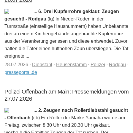
...
6. Drei Kupferrohre geklaut: Zeugen
gesucht! - Rodgau
(fg) In Nieder-Roden in der
Turmstraße (einstellige Hausnummern) haben Unbekannte
drei an einem Kirchengebäude angebrachte Kupferrohre
aus der Verankerung gerissen und diese entwendet. Zuvor
hatten die Täter einen hüfthohen Zaun überstiegen. Die Tat
ereignete ...
28.07.2026
·
Diebstahl
·
Heusenstamm
·
Polizei
·
Rodgau
·
presseportal.de
Polizei Offenbach am Main: Pressemeldungen vom
27.07.2026
...
2. Zeugen nach Rollerdiebstahl gesucht
- Offenbach
(cb) Ein Roller der Marke Yamaha wurde am
Freitag, zwischen 8.30 Uhr und 20.30 Uhr geklaut,
weshalb die Ermittler Zeugen der Tat suchen. Der