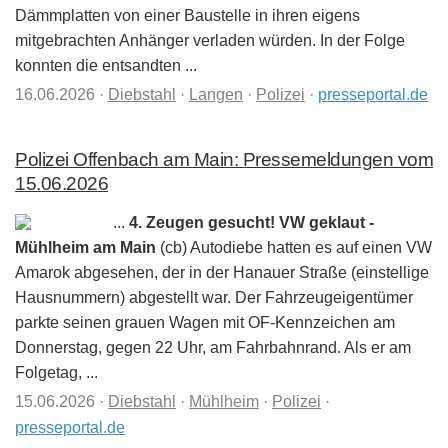
Dämmplatten von einer Baustelle in ihren eigens
mitgebrachten Anhänger verladen würden. In der Folge
konnten die entsandten ...
16.06.2026
·
Diebstahl
·
Langen
·
Polizei
·
presseportal.de
Polizei Offenbach am Main: Pressemeldungen vom
15.06.2026
...
4. Zeugen gesucht! VW geklaut -
Mühlheim am Main
(cb) Autodiebe hatten es auf einen VW
Amarok abgesehen, der in der Hanauer Straße (einstellige
Hausnummern) abgestellt war. Der Fahrzeugeigentümer
parkte seinen grauen Wagen mit OF-Kennzeichen am
Donnerstag, gegen 22 Uhr, am Fahrbahnrand. Als er am
Folgetag, ...
15.06.2026
·
Diebstahl
·
Mühlheim
·
Polizei
·
presseportal.de